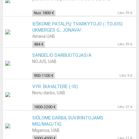
Nuo 1800 €
Liko 29 d.
IEŠKOME PATALPŲ TVARKYTOJO (-TOJOS)
UKMERGĖS G., JONAVA!
Ainava UAB
484 €
Liko 29 d.
SANDĖLIO DARBUOTOJAS/A
NOJUS, UAB
900-1100 €
Liko 9 d.
VYR. BUHALTERĖ (-IS)
Noriu darbo, UAB
1800-2200 €
Liko 27 d.
SIŪLOME DARBĄ SUVIRINTOJAMS
MIG/MAG/TIG.
Migansa, UAB
3000-4500 €
Liko 11 d.