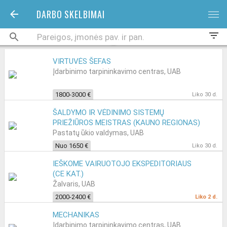
DARBO SKELBIMAI
bars
filter_list
VIRTUVĖS ŠEFAS
Įdarbinimo tarpininkavimo centras, UAB
1800-3000 €
Liko 30 d.
ŠALDYMO IR VĖDINIMO SISTEMŲ
PRIEŽIŪROS MEISTRAS (KAUNO REGIONAS)
Pastatų ūkio valdymas, UAB
Nuo 1650 €
Liko 30 d.
IEŠKOME VAIRUOTOJO EKSPEDITORIAUS
(CE KAT.)
Žalvaris, UAB
2000-2400 €
Liko 2 d.
MECHANIKAS
Įdarbinimo tarpininkavimo centras, UAB