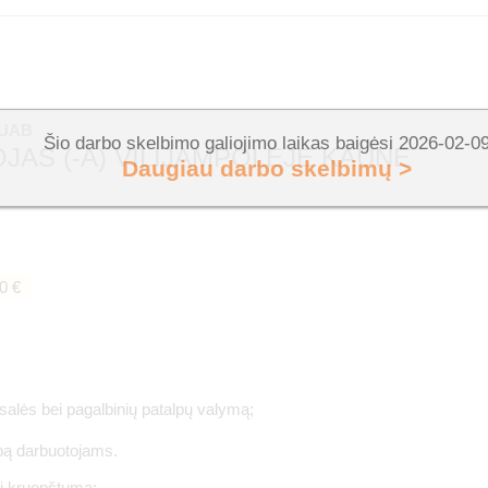
 UAB
Šio darbo skelbimo galiojimo laikas baigėsi 2026-02-0
JAS (-A) VILIJAMPOLĖJE KAUNE
Daugiau darbo skelbimų >
0 €
salės bei pagalbinių patalpų valymą;
bą darbuotojams.
ei kruopštumą;