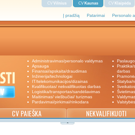
CV
Vilnius
CV
Kaunas
CV
Klaipėda
Į pradžią
Patarimai
Personalo a
administravimas/personalo valdymas
paslaugo
apsauga
praktika/savanoriškas darbas/papildomas
finansai/apskaita/draudimas
darbas
inžinerija/technologai
pramon
IT/telekomunikacijos/dizainas
statyba/
kvalifikuotas/ nekvalifikuotas darbas
sveikato
logistika/transportas/sandėliavimas
švietimas
maitinimas/ viešbučiai/ turizmas
valdyma
pardavimai/pirkimai/rinkodara
valstybė
CV PAIEŠKA
NEKVALIFIKUOTI