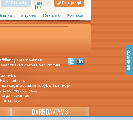
CV
Užsienis
Prisijungti
EN
RU
tranka
Taisyklės
Reklama
Kontaktai
s/klientų aptarnavimas
ė/gamyba
nt/architektūra
s apsauga/ socialinė rūpyba/ farmacija
/ teisė/ viešieji ryšiai
s/organizavimas
s tarnautojai
DARBDAVIAMS