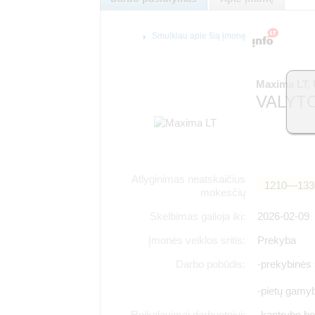
Smulkiau apie šią įmonę
Maxima LT,
VALYTO
Atlyginimas neatskaičius
1210―133
mokesčių
Skelbimas galioja iki:
2026-02-09
Įmonės veiklos sritis:
Prekyba
Darbo pobūdis:
-prekybinės 
-pietų gamy
Reikalavimai darbuotojui:
-kantrybę b