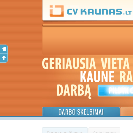
DARBO SKELBIMAI
Darbo pasiūlymas
Apie įmonę