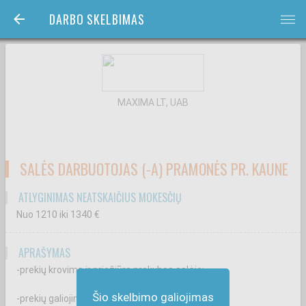
DARBO SKELBIMAS
bars
MAXIMA LT, UAB
SALĖS DARBUOTOJAS (-A) PRAMONĖS PR. KAUNE
ATLYGINIMAS NEATSKAIČIUS MOKESČIŲ
Nuo 1210
iki 1340
€
APRAŠYMAS
-prekių krovimą ir priežiūrą prekybos salėje;
Šio skelbimo galiojimas
-prekių galiojimo terminų kontrolę;