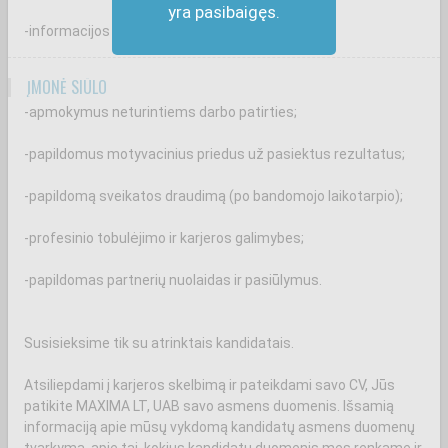
yra pasibaigęs.
-informacijos suteikimą klientams.
ĮMONĖ SIŪLO
-apmokymus neturintiems darbo patirties;
-papildomus motyvacinius priedus už pasiektus rezultatus;
-papildomą sveikatos draudimą (po bandomojo laikotarpio);
-profesinio tobulėjimo ir karjeros galimybes;
-papildomas partnerių nuolaidas ir pasiūlymus.
Susisieksime tik su atrinktais kandidatais.
Atsiliepdami į karjeros skelbimą ir pateikdami savo CV, Jūs
patikite MAXIMA LT, UAB savo asmens duomenis. Išsamią
informaciją apie mūsų vykdomą kandidatų asmens duomenų