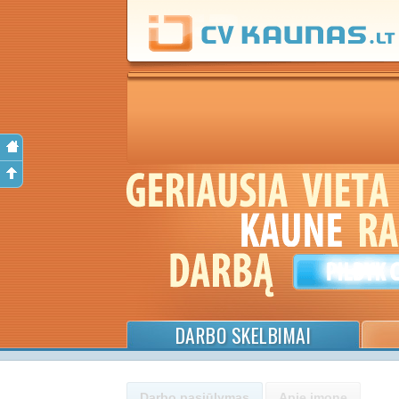
DARBO SKELBIMAI
Darbo pasiūlymas
Apie įmonę