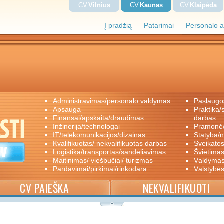
CV
Vilnius
CV
Kaunas
CV
Klaipėda
Į pradžią
Patarimai
Personalo a
administravimas/personalo valdymas
paslaugo
apsauga
praktika/savanoriškas darbas/papildomas
finansai/apskaita/draudimas
darbas
inžinerija/technologai
pramon
IT/telekomunikacijos/dizainas
statyba/
kvalifikuotas/ nekvalifikuotas darbas
sveikato
logistika/transportas/sandėliavimas
švietimas
maitinimas/ viešbučiai/ turizmas
valdyma
pardavimai/pirkimai/rinkodara
valstybė
CV PAIEŠKA
NEKVALIFIKUOTI