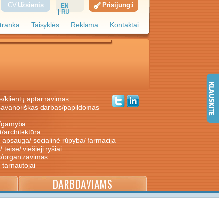
CV
Užsienis
Prisijungti
EN
RU
tranka
Taisyklės
Reklama
Kontaktai
s/klientų aptarnavimas
ė/gamyba
nt/architektūra
s apsauga/ socialinė rūpyba/ farmacija
/ teisė/ viešieji ryšiai
s/organizavimas
s tarnautojai
DARBDAVIAMS