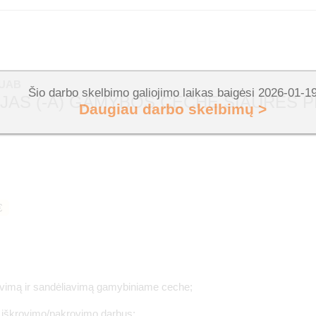
 UAB
Šio darbo skelbimo galiojimo laikas baigėsi 2026-01-1
AS (-A) GAMYBOS CECHE ŠIAURĖS PR
Daugiau darbo skelbimų >
€
iavimą ir sandėliavimą gamybiniame ceche;
s iškrovimo/pakrovimo darbus;