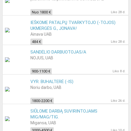
Nuo 1800 €
Liko 28 d.
IEŠKOME PATALPŲ TVARKYTOJO (-TOJOS)
UKMERGĖS G., JONAVA!
Ainava UAB
484 €
Liko 28 d.
SANDĖLIO DARBUOTOJAS/A
NOJUS, UAB
900-1100 €
Liko 8 d.
VYR. BUHALTERĖ (-IS)
Noriu darbo, UAB
1800-2200 €
Liko 26 d.
SIŪLOME DARBĄ SUVIRINTOJAMS
MIG/MAG/TIG.
Migansa, UAB
3000-4500 €
Liko 10 d.