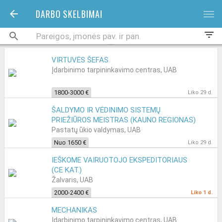
DARBO SKELBIMAI
bars
filter_list
VIRTUVĖS ŠEFAS
Įdarbinimo tarpininkavimo centras, UAB
1800-3000 €
Liko 29 d.
ŠALDYMO IR VĖDINIMO SISTEMŲ
PRIEŽIŪROS MEISTRAS (KAUNO REGIONAS)
Pastatų ūkio valdymas, UAB
Nuo 1650 €
Liko 29 d.
IEŠKOME VAIRUOTOJO EKSPEDITORIAUS
(CE KAT.)
Žalvaris, UAB
2000-2400 €
Liko 1 d.
MECHANIKAS
Įdarbinimo tarpininkavimo centras, UAB