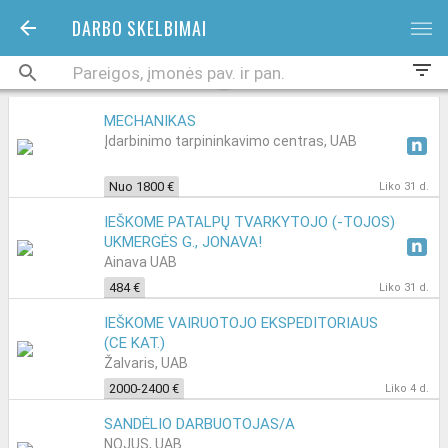
DARBO SKELBIMAI
bars
filter_list
MECHANIKAS
Įdarbinimo tarpininkavimo centras, UAB
Nuo 1800 €
Liko 31 d.
IEŠKOME PATALPŲ TVARKYTOJO (-TOJOS)
UKMERGĖS G., JONAVA!
Ainava UAB
484 €
Liko 31 d.
IEŠKOME VAIRUOTOJO EKSPEDITORIAUS
(CE KAT.)
Žalvaris, UAB
2000-2400 €
Liko 4 d.
SANDĖLIO DARBUOTOJAS/A
NOJUS, UAB