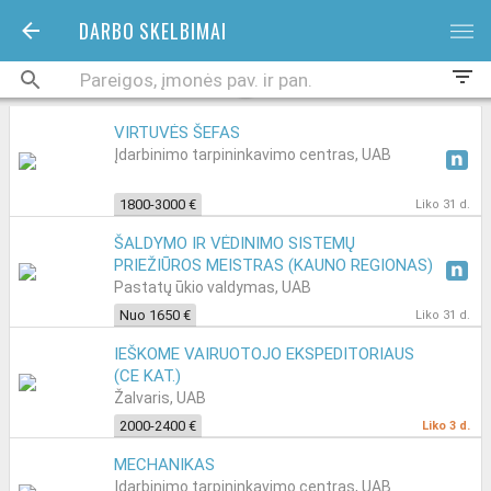
DARBO SKELBIMAI
bars
filter_list
VIRTUVĖS ŠEFAS
Įdarbinimo tarpininkavimo centras, UAB
1800-3000 €
Liko 31 d.
ŠALDYMO IR VĖDINIMO SISTEMŲ
PRIEŽIŪROS MEISTRAS (KAUNO REGIONAS)
Pastatų ūkio valdymas, UAB
Nuo 1650 €
Liko 31 d.
IEŠKOME VAIRUOTOJO EKSPEDITORIAUS
(CE KAT.)
Žalvaris, UAB
2000-2400 €
Liko 3 d.
MECHANIKAS
Įdarbinimo tarpininkavimo centras, UAB