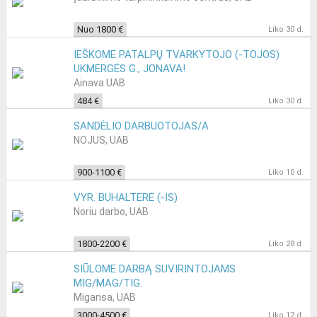
Nuo 1800 €
Liko 30 d.
IEŠKOME PATALPŲ TVARKYTOJO (-TOJOS)
UKMERGĖS G., JONAVA!
Ainava UAB
484 €
Liko 30 d.
SANDĖLIO DARBUOTOJAS/A
NOJUS, UAB
900-1100 €
Liko 10 d.
VYR. BUHALTERĖ (-IS)
Noriu darbo, UAB
1800-2200 €
Liko 28 d.
SIŪLOME DARBĄ SUVIRINTOJAMS
MIG/MAG/TIG.
Migansa, UAB
3000-4500 €
Liko 12 d.