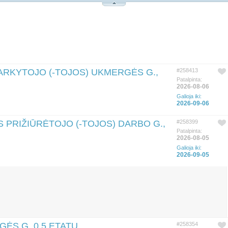
ARKYTOJO (-TOJOS) UKMERGĖS G.,
#258413
Patalpinta:
2026-08-06
Galioja iki:
2026-09-06
 PRIŽIŪRĖTOJO (-TOJOS) DARBO G.,
#258399
Patalpinta:
2026-08-05
Galioja iki:
2026-09-05
GĖS G. 0,5 ETATU
#258354