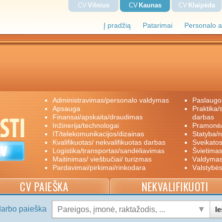
CV
Vilnius
CV
Kaunas
CV
Klaipėda
Į pradžią
Patarimai
Personalo a
administravimas/personalo valdymas
paslaugo
apsauga
praktika/savanoriškas darbas/papildomas
finansai/apskaita/draudimas
darbas
inžinerija/technologai
pramon
IT/telekomunikacijos/dizainas
statyba/
kvalifikuotas/ nekvalifikuotas darbas
sveikato
logistika/transportas/sandėliavimas
švietimas
maitinimas/ viešbučiai/ turizmas
valdyma
pardavimai/pirkimai/rinkodara
valstybė
CV PAIEŠKA
NEKVALIFIKUOTI
darbo paieška
Ie