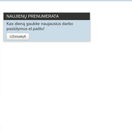
NAUJIENŲ PRENUMERATA
Kas dieną gaukite naujausius darbo
pasiūlymus el.paštu!
Užsisakyti