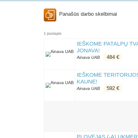
Panašūs darbo skelbimai
1 puslapis
IEŠKOME PATALPŲ TV
JONAVA!
484 €
Ainava UAB
IEŠKOME TERITORIJOS
KAUNE!
592 €
Ainava UAB
PLOVĖJAS (-A) UKMER