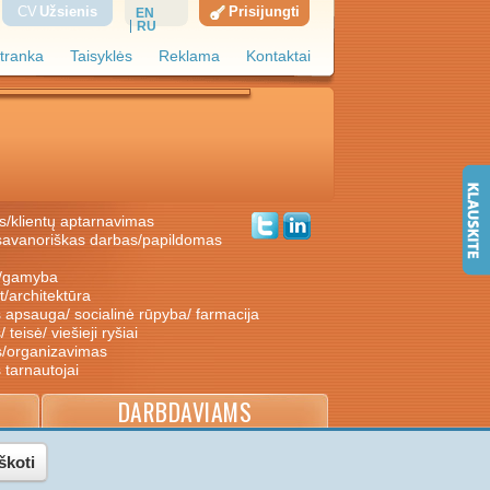
CV
Užsienis
Prisijungti
EN
RU
tranka
Taisyklės
Reklama
Kontaktai
s/klientų aptarnavimas
ė/gamyba
nt/architektūra
s apsauga/ socialinė rūpyba/ farmacija
/ teisė/ viešieji ryšiai
s/organizavimas
s tarnautojai
DARBDAVIAMS
škoti