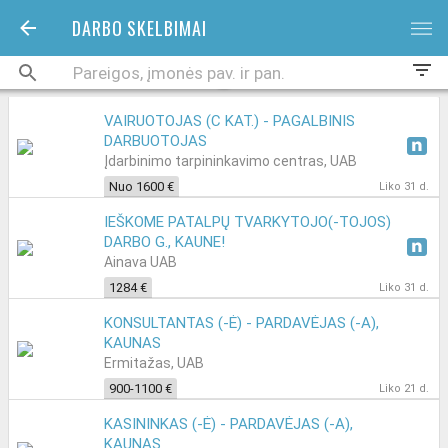
DARBO SKELBIMAI
bars
filter_list
VAIRUOTOJAS (C KAT.) - PAGALBINIS
DARBUOTOJAS
Įdarbinimo tarpininkavimo centras, UAB
Nuo 1600 €
Liko 31 d.
IEŠKOME PATALPŲ TVARKYTOJO(-TOJOS)
DARBO G., KAUNE!
Ainava UAB
1284 €
Liko 31 d.
KONSULTANTAS (-Ė) - PARDAVĖJAS (-A),
KAUNAS
Ermitažas, UAB
900-1100 €
Liko 21 d.
KASININKAS (-Ė) - PARDAVĖJAS (-A),
KAUNAS