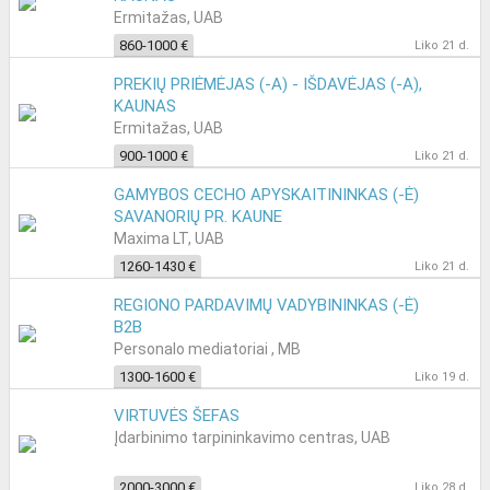
Ermitažas, UAB
860-1000 €
Liko 21 d.
PREKIŲ PRIĖMĖJAS (-A) - IŠDAVĖJAS (-A),
KAUNAS
Ermitažas, UAB
900-1000 €
Liko 21 d.
GAMYBOS CECHO APYSKAITININKAS (-Ė)
SAVANORIŲ PR. KAUNE
Maxima LT, UAB
1260-1430 €
Liko 21 d.
REGIONO PARDAVIMŲ VADYBININKAS (-Ė)
B2B
Personalo mediatoriai , MB
1300-1600 €
Liko 19 d.
VIRTUVĖS ŠEFAS
Įdarbinimo tarpininkavimo centras, UAB
2000-3000 €
Liko 28 d.