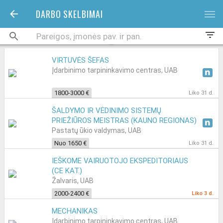
DARBO SKELBIMAI
bars
filter_list
VIRTUVĖS ŠEFAS
Įdarbinimo tarpininkavimo centras, UAB
1800-3000 €
Liko 31 d.
ŠALDYMO IR VĖDINIMO SISTEMŲ
PRIEŽIŪROS MEISTRAS (KAUNO REGIONAS)
Pastatų ūkio valdymas, UAB
Nuo 1650 €
Liko 31 d.
IEŠKOME VAIRUOTOJO EKSPEDITORIAUS
(CE KAT.)
Žalvaris, UAB
2000-2400 €
Liko 3 d.
MECHANIKAS
Įdarbinimo tarpininkavimo centras, UAB