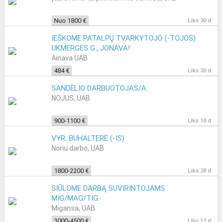
Nuo 1800 €
Liko 30 d.
IEŠKOME PATALPŲ TVARKYTOJO (-TOJOS)
UKMERGĖS G., JONAVA!
Ainava UAB
484 €
Liko 30 d.
SANDĖLIO DARBUOTOJAS/A
NOJUS, UAB
900-1100 €
Liko 10 d.
VYR. BUHALTERĖ (-IS)
Noriu darbo, UAB
1800-2200 €
Liko 28 d.
SIŪLOME DARBĄ SUVIRINTOJAMS
MIG/MAG/TIG.
Migansa, UAB
3000-4500 €
Liko 12 d.