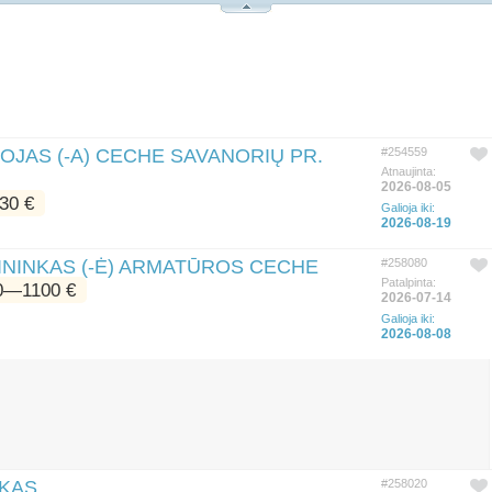
OJAS (-A) CECHE SAVANORIŲ PR.
#254559
Atnaujinta:
2026-08-05
30 €
Galioja iki:
2026-08-19
BININKAS (-Ė) ARMATŪROS CECHE
#258080
Patalpinta:
0―1100 €
2026-07-14
Galioja iki:
2026-08-08
NKAS
#258020