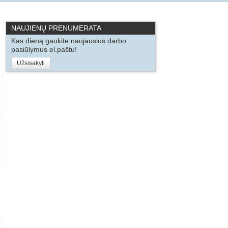
NAUJIENŲ PRENUMERATA
Kas dieną gaukite naujausius darbo
pasiūlymus el.paštu!
Užsisakyti