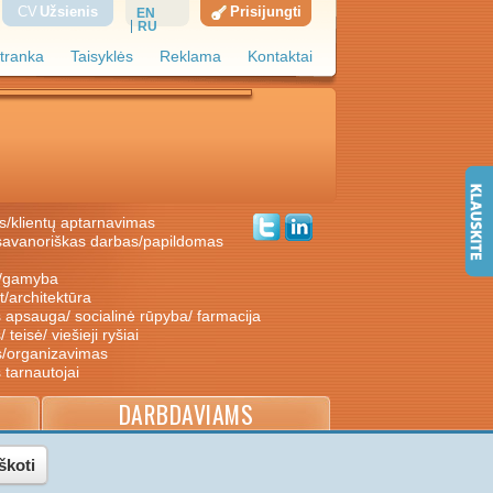
CV
Užsienis
Prisijungti
EN
RU
tranka
Taisyklės
Reklama
Kontaktai
s/klientų aptarnavimas
ė/gamyba
nt/architektūra
s apsauga/ socialinė rūpyba/ farmacija
/ teisė/ viešieji ryšiai
s/organizavimas
s tarnautojai
DARBDAVIAMS
škoti