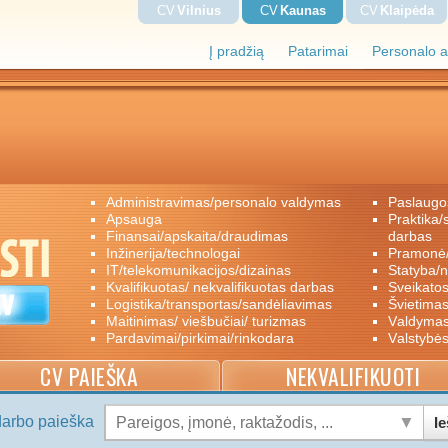
CV
Vilnius
CV
Kaunas
CV
Klaipėda
Į pradžią
Patarimai
Personalo a
administravimas/personalo valdymas
paslaugo
apsauga
praktika/savanoriškas darbas/papildomas
finansai/apskaita/draudimas
darbas
inžinerija/technologai
pramon
IT/telekomunikacijos/dizainas
statyba/
kvalifikuotas/ nekvalifikuotas darbas
sveikato
logistika/transportas/sandėliavimas
švietimas
maitinimas/ viešbučiai/ turizmas
valdyma
pardavimai/pirkimai/rinkodara
valstybė
CV PAIEŠKA
NEKVALIFIKUOTI
darbo paieška
Ie