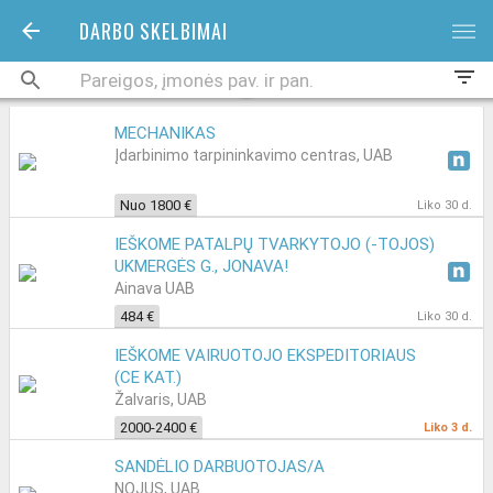
DARBO SKELBIMAI
bars
filter_list
MECHANIKAS
Įdarbinimo tarpininkavimo centras, UAB
Nuo 1800 €
Liko 30 d.
IEŠKOME PATALPŲ TVARKYTOJO (-TOJOS)
UKMERGĖS G., JONAVA!
Ainava UAB
484 €
Liko 30 d.
IEŠKOME VAIRUOTOJO EKSPEDITORIAUS
(CE KAT.)
Žalvaris, UAB
2000-2400 €
Liko 3 d.
SANDĖLIO DARBUOTOJAS/A
NOJUS, UAB